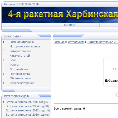
Пятница, 07.08.2026, 23:36
ГЛАВНАЯ
МЕНЮ САЙТА
Главная страница
Главная
»
Фотоальбом
»
Встреча ветеранов 20
Историческая справка
Каталог файлов
Каталог статей
Блог
Форум
Фотоальбомы
Гостевая книга
Обратная связь
Добавле
8
Список ветеранов
КАТЕГОРИИ РАЗДЕЛА
Встреча ветеранов 2011 год
[76]
Встреча ветеранов 2004 год
[59]
Всего комментариев
:
0
Встреча ветеранов 2012 год
[178]
Встреча ветеранов 2010 год
[92]