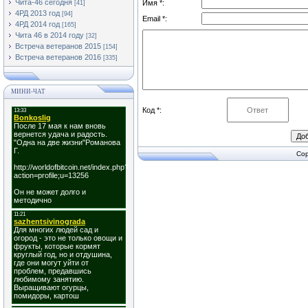
Чита-46 сегодня
Имя *:
[41]
4РД 2013 год
[94]
Email *:
4РД 2014 год
[165]
Чита 46 в 2014 году
[32]
Встреча ветеранов 2015
[154]
Встреча ветеранов 2016
[335]
МИНИ-ЧАТ
Код *:
Cop