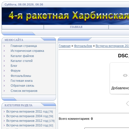
Суббота, 08.08.2026, 06:36
ГЛАВНАЯ
МЕНЮ САЙТА
Главная страница
Главная
»
Фотоальбом
»
Встреча ветеранов 20
Историческая справка
DSC_
Каталог файлов
Каталог статей
Блог
Форум
Фотоальбомы
Гостевая книга
Обратная связь
Добавлен
1
Список ветеранов
КАТЕГОРИИ РАЗДЕЛА
Встреча ветеранов 2011 год
[76]
Встреча ветеранов 2004 год
[59]
Всего комментариев
:
0
Встреча ветеранов 2012 год
[178]
Встреча ветеранов 2010 год
[92]