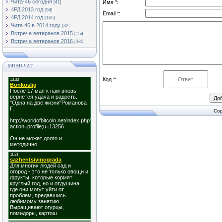
Чита-46 сегодня
Имя *:
[41]
4РД 2013 год
[94]
Email *:
4РД 2014 год
[165]
Чита 46 в 2014 году
[32]
Встреча ветеранов 2015
[154]
Встреча ветеранов 2016
[335]
МИНИ-ЧАТ
Код *:
Cop