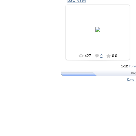
DSC_6394
28.03.2014
Strizh
427
0
0.0
1-12
13-2
Cop
Конст