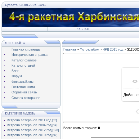
Суббота, 08.08.2026, 14:42
ГЛАВНАЯ
МЕНЮ САЙТА
Главная страница
Главная
»
Фотоальбом
»
4РД 2013 год
» S11300
Историческая справка
Каталог файлов
Каталог статей
Блог
Форум
Фотоальбомы
Гостевая книга
Обратная связь
Добавле
Список ветеранов
КАТЕГОРИИ РАЗДЕЛА
Встреча ветеранов 2011 год
[76]
Встреча ветеранов 2004 год
[59]
Всего комментариев
:
0
Встреча ветеранов 2012 год
[178]
Встреча ветеранов 2010 год
[92]