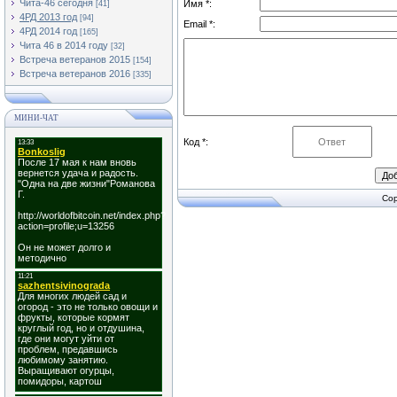
Чита-46 сегодня
Имя *:
[41]
4РД 2013 год
[94]
Email *:
4РД 2014 год
[165]
Чита 46 в 2014 году
[32]
Встреча ветеранов 2015
[154]
Встреча ветеранов 2016
[335]
МИНИ-ЧАТ
Код *:
Cop