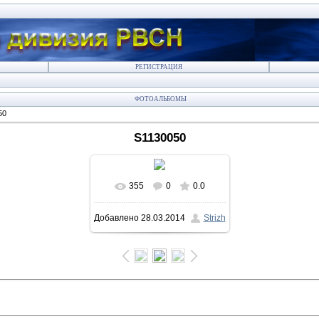
РЕГИСТРАЦИЯ
ФОТОАЛЬБОМЫ
50
S1130050
355
0
0.0
В реальном размере
Добавлено
28.03.2014
Strizh
640x360
/ 69.0Kb