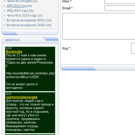
Чита-46 сегодня
Имя *:
[41]
4РД 2013 год
[94]
Email *:
4РД 2014 год
[165]
Чита 46 в 2014 году
[32]
Встреча ветеранов 2015
[154]
Встреча ветеранов 2016
[335]
МИНИ-ЧАТ
Код *: