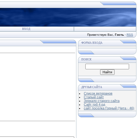
ВХОД
Приветствую Вас
,
Гость
·
RSS
ФОРМА ВХОДА
ПОИСК
ДРУЗЬЯ САЙТА
Список ветеранов
Старый сайт
Зеркало старого сайта
Cайт трб 4 рд
сайт поселка Горный (Чита - 46)