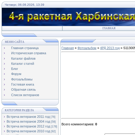
Четверг, 06.08.2026, 13:39
ГЛАВНАЯ
МЕНЮ САЙТА
Главная страница
Главная
»
Фотоальбом
»
4РД 2013 год
» S11300
Историческая справка
Каталог файлов
Каталог статей
Блог
Форум
Фотоальбомы
Гостевая книга
Обратная связь
Список ветеранов
КАТЕГОРИИ РАЗДЕЛА
Встреча ветеранов 2011 год
[76]
Встреча ветеранов 2004 год
[59]
Всего комментариев
:
0
Встреча ветеранов 2012 год
[178]
Встреча ветеранов 2010 год
[92]