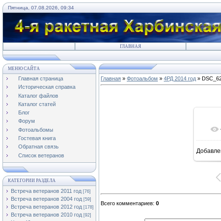
Пятница, 07.08.2026, 09:34
ГЛАВНАЯ
МЕНЮ САЙТА
Главная страница
Главная
»
Фотоальбом
»
4РД 2014 год
» DSC_6
Историческая справка
Каталог файлов
Каталог статей
Блог
Форум
Фотоальбомы
Гостевая книга
Обратная связь
Добавле
Список ветеранов
КАТЕГОРИИ РАЗДЕЛА
Встреча ветеранов 2011 год
[76]
Встреча ветеранов 2004 год
[59]
Всего комментариев
:
0
Встреча ветеранов 2012 год
[178]
Встреча ветеранов 2010 год
[92]