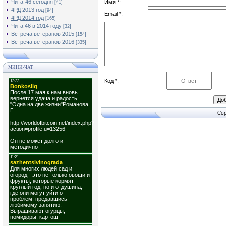
Чита-46 сегодня
Имя *:
[41]
4РД 2013 год
[94]
Email *:
4РД 2014 год
[165]
Чита 46 в 2014 году
[32]
Встреча ветеранов 2015
[154]
Встреча ветеранов 2016
[335]
МИНИ-ЧАТ
Код *:
Cop