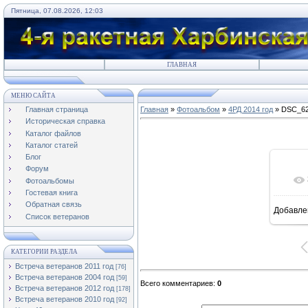
Пятница, 07.08.2026, 12:03
ГЛАВНАЯ
МЕНЮ САЙТА
Главная страница
Главная
»
Фотоальбом
»
4РД 2014 год
» DSC_6
Историческая справка
Каталог файлов
Каталог статей
Блог
Форум
Фотоальбомы
Гостевая книга
Обратная связь
Добавле
Список ветеранов
КАТЕГОРИИ РАЗДЕЛА
Встреча ветеранов 2011 год
[76]
Встреча ветеранов 2004 год
[59]
Всего комментариев
:
0
Встреча ветеранов 2012 год
[178]
Встреча ветеранов 2010 год
[92]