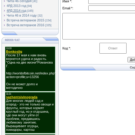
Чита-46 сегодня
Имя *:
[41]
4РД 2013 год
[94]
Email *:
4РД 2014 год
[165]
Чита 46 в 2014 году
[32]
Встреча ветеранов 2015
[154]
Встреча ветеранов 2016
[335]
МИНИ-ЧАТ
Код *:
Cop