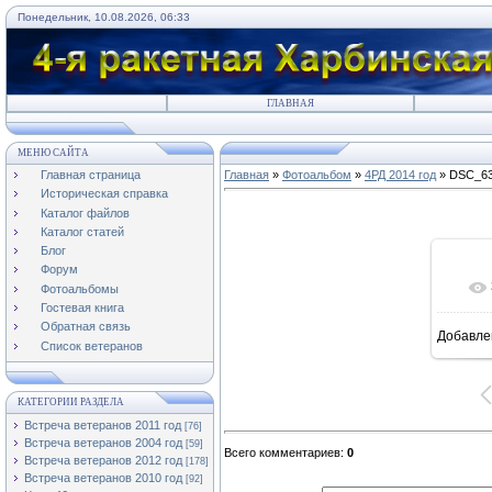
Понедельник, 10.08.2026, 06:33
ГЛАВНАЯ
МЕНЮ САЙТА
Главная страница
Главная
»
Фотоальбом
»
4РД 2014 год
» DSC_6
Историческая справка
Каталог файлов
Каталог статей
Блог
Форум
Фотоальбомы
Гостевая книга
Обратная связь
Добавле
Список ветеранов
КАТЕГОРИИ РАЗДЕЛА
Встреча ветеранов 2011 год
[76]
Встреча ветеранов 2004 год
[59]
Всего комментариев
:
0
Встреча ветеранов 2012 год
[178]
Встреча ветеранов 2010 год
[92]