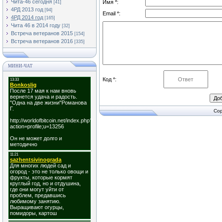
Чита-46 сегодня
Имя *:
[41]
4РД 2013 год
[94]
Email *:
4РД 2014 год
[165]
Чита 46 в 2014 году
[32]
Встреча ветеранов 2015
[154]
Встреча ветеранов 2016
[335]
МИНИ-ЧАТ
Код *:
Cop