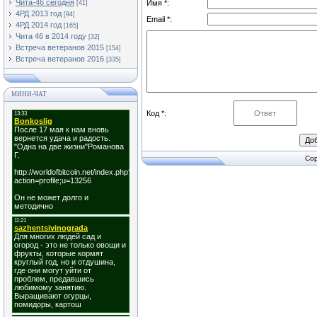
Чита-46 сегодня
Имя *:
[41]
4РД 2013 год
[94]
Email *:
4РД 2014 год
[165]
Чита 46 в 2014 году
[32]
Встреча ветеранов 2015
[154]
Встреча ветеранов 2016
[335]
МИНИ-ЧАТ
Код *:
Cop