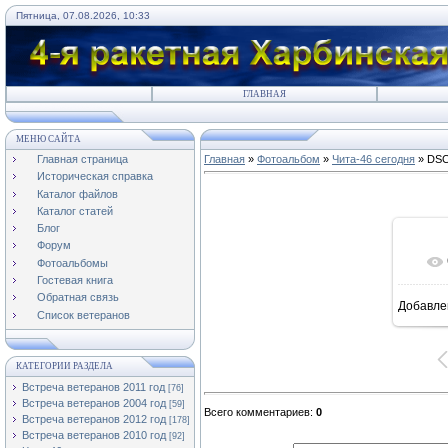
Пятница, 07.08.2026, 10:33
ГЛАВНАЯ
МЕНЮ САЙТА
Главная страница
Главная
»
Фотоальбом
»
Чита-46 сегодня
» DSC
Историческая справка
Каталог файлов
Каталог статей
Блог
Форум
Фотоальбомы
Гостевая книга
Обратная связь
Добавле
6
Список ветеранов
КАТЕГОРИИ РАЗДЕЛА
Встреча ветеранов 2011 год
[76]
Встреча ветеранов 2004 год
[59]
Всего комментариев
:
0
Встреча ветеранов 2012 год
[178]
Встреча ветеранов 2010 год
[92]