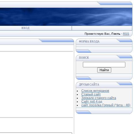
ВХОД
Приветствую Вас
,
Гость
·
RSS
ФОРМА ВХОДА
ПОИСК
ДРУЗЬЯ САЙТА
Список ветеранов
Старый сайт
Зеркало старого сайта
Cайт трб 4 рд
сайт поселка Горный (Чита - 46)