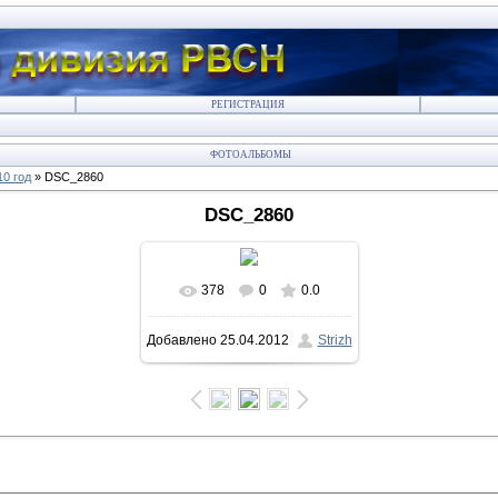
РЕГИСТРАЦИЯ
ФОТОАЛЬБОМЫ
10 год
» DSC_2860
DSC_2860
378
0
0.0
В реальном размере
Добавлено
25.04.2012
Strizh
800x532
/ 221.0Kb