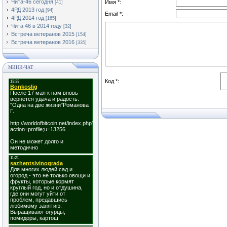
Чита-46 сегодня
Имя *:
[41]
4РД 2013 год
[94]
Email *:
4РД 2014 год
[165]
Чита 46 в 2014 году
[32]
Встреча ветеранов 2015
[154]
Встреча ветеранов 2016
[335]
МИНИ-ЧАТ
Код *: