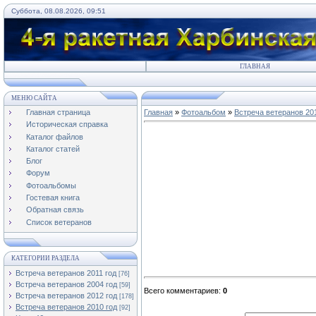
Суббота, 08.08.2026, 09:51
ГЛАВНАЯ
МЕНЮ САЙТА
Главная страница
Главная
»
Фотоальбом
»
Встреча ветеранов 20
Историческая справка
Каталог файлов
Каталог статей
Блог
Форум
Фотоальбомы
Гостевая книга
Обратная связь
Список ветеранов
КАТЕГОРИИ РАЗДЕЛА
Встреча ветеранов 2011 год
[76]
Встреча ветеранов 2004 год
[59]
Всего комментариев
:
0
Встреча ветеранов 2012 год
[178]
Встреча ветеранов 2010 год
[92]