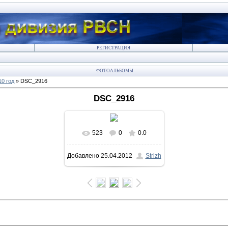
РЕГИСТРАЦИЯ
ФОТОАЛЬБОМЫ
10 год
» DSC_2916
DSC_2916
523
0
0.0
В реальном размере
Добавлено
25.04.2012
Strizh
800x532
/ 201.0Kb