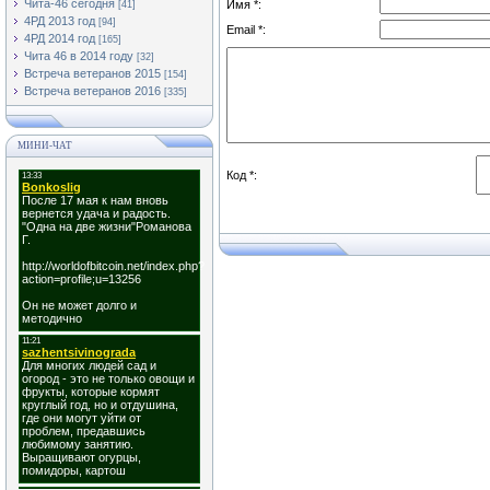
Чита-46 сегодня
Имя *:
[41]
4РД 2013 год
[94]
Email *:
4РД 2014 год
[165]
Чита 46 в 2014 году
[32]
Встреча ветеранов 2015
[154]
Встреча ветеранов 2016
[335]
МИНИ-ЧАТ
Код *: