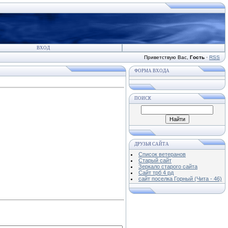
ВХОД
Приветствую Вас
,
Гость
·
RSS
ФОРМА ВХОДА
ПОИСК
ДРУЗЬЯ САЙТА
Список ветеранов
Старый сайт
Зеркало старого сайта
Cайт трб 4 рд
сайт поселка Горный (Чита - 46)