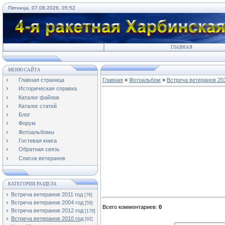
Пятница, 07.08.2026, 05:52
ГЛАВНАЯ
МЕНЮ САЙТА
Главная страница
Главная
»
Фотоальбом
»
Встреча ветеранов 20
Историческая справка
Каталог файлов
Каталог статей
Блог
Форум
Фотоальбомы
Гостевая книга
Обратная связь
Список ветеранов
КАТЕГОРИИ РАЗДЕЛА
Встреча ветеранов 2011 год
[76]
Встреча ветеранов 2004 год
[59]
Всего комментариев
:
0
Встреча ветеранов 2012 год
[178]
Встреча ветеранов 2010 год
[92]