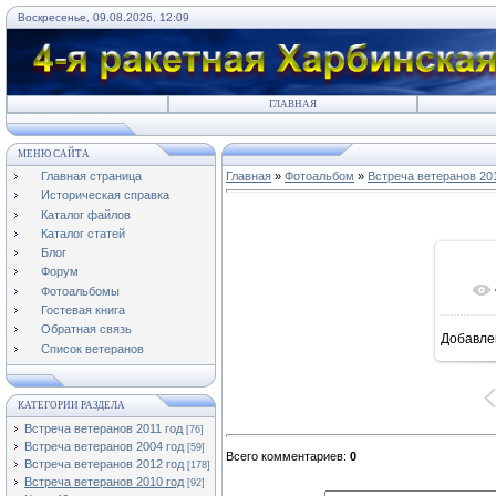
Воскресенье, 09.08.2026, 12:09
ГЛАВНАЯ
МЕНЮ САЙТА
Главная страница
Главная
»
Фотоальбом
»
Встреча ветеранов 20
Историческая справка
Каталог файлов
Каталог статей
Блог
Форум
Фотоальбомы
Гостевая книга
Обратная связь
Добавле
8
Список ветеранов
КАТЕГОРИИ РАЗДЕЛА
Встреча ветеранов 2011 год
[76]
Встреча ветеранов 2004 год
[59]
Всего комментариев
:
0
Встреча ветеранов 2012 год
[178]
Встреча ветеранов 2010 год
[92]