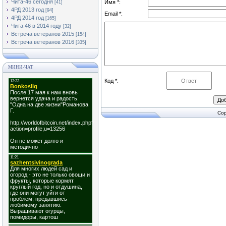
Чита-46 сегодня
Имя *:
[41]
4РД 2013 год
[94]
Email *:
4РД 2014 год
[165]
Чита 46 в 2014 году
[32]
Встреча ветеранов 2015
[154]
Встреча ветеранов 2016
[335]
МИНИ-ЧАТ
Код *:
Cop