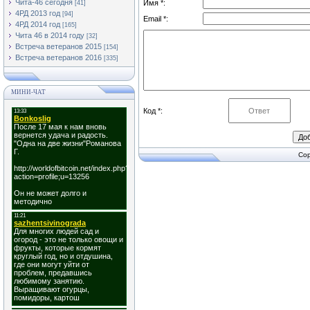
Чита-46 сегодня
Имя *:
[41]
4РД 2013 год
[94]
Email *:
4РД 2014 год
[165]
Чита 46 в 2014 году
[32]
Встреча ветеранов 2015
[154]
Встреча ветеранов 2016
[335]
МИНИ-ЧАТ
Код *:
Cop