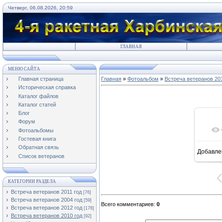
Четверг, 06.08.2026, 20:59
ГЛАВНАЯ
МЕНЮ САЙТА
Главная страница
Главная
»
Фотоальбом
»
Встреча ветеранов 20
Историческая справка
Каталог файлов
Каталог статей
Блог
Форум
Фотоальбомы
Гостевая книга
Обратная связь
Добавле
8
Список ветеранов
КАТЕГОРИИ РАЗДЕЛА
Встреча ветеранов 2011 год
[76]
Встреча ветеранов 2004 год
[59]
Всего комментариев
:
0
Встреча ветеранов 2012 год
[178]
Встреча ветеранов 2010 год
[92]