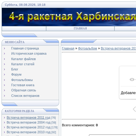
Суббота, 08.08.2026, 18:18
ГЛАВНАЯ
МЕНЮ САЙТА
Главная страница
Главная
»
Фотоальбом
»
Встреча ветеранов 201
Историческая справка
Каталог файлов
Каталог статей
Блог
Форум
Фотоальбомы
Гостевая книга
Обратная связь
Добавле
16
Список ветеранов
КАТЕГОРИИ РАЗДЕЛА
Встреча ветеранов 2011 год
[76]
Встреча ветеранов 2004 год
[59]
Всего комментариев
:
0
Встреча ветеранов 2012 год
[178]
Встреча ветеранов 2010 год
[92]