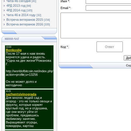
Чита-46 сегодня
Имя *:
[41]
4РД 2013 год
[94]
Email *:
4РД 2014 год
[165]
Чита 46 в 2014 году
[32]
Встреча ветеранов 2015
[154]
Встреча ветеранов 2016
[335]
МИНИ-ЧАТ
Код *:
Cop