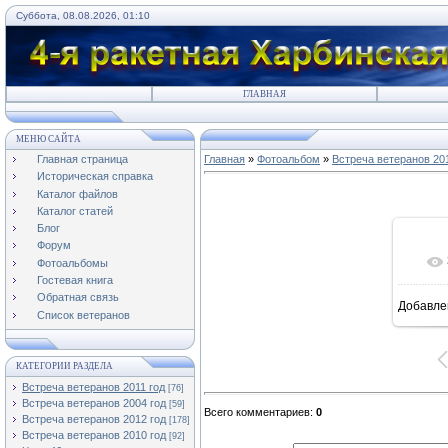
Суббота, 08.08.2026, 01:10
ГЛАВНАЯ
МЕНЮ САЙТА
Главная страница
Главная
»
Фотоальбом
»
Встреча ветеранов 201
Историческая справка
Каталог файлов
Каталог статей
Блог
Форум
Фотоальбомы
Гостевая книга
Обратная связь
Добавле
16
Список ветеранов
КАТЕГОРИИ РАЗДЕЛА
Встреча ветеранов 2011 год
[76]
Встреча ветеранов 2004 год
[59]
Всего комментариев
:
0
Встреча ветеранов 2012 год
[178]
Встреча ветеранов 2010 год
[92]