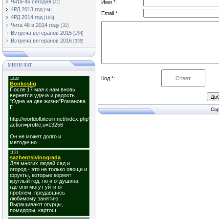
Чита-46 сегодня
Имя *:
[41]
4РД 2013 год
[94]
Email *:
4РД 2014 год
[165]
Чита 46 в 2014 году
[32]
Встреча ветеранов 2015
[154]
Встреча ветеранов 2016
[335]
МИНИ-ЧАТ
Код *:
Cop