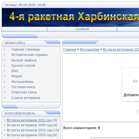
Четверг, 06.08.2026, 16:08
ГЛАВНАЯ
МЕНЮ САЙТА
Главная страница
Главная
»
Фотоальбом
»
Встреча ветеранов 201
Историческая справка
Каталог файлов
Каталог статей
Блог
Форум
Фотоальбомы
Гостевая книга
Обратная связь
Добавле
16
Список ветеранов
КАТЕГОРИИ РАЗДЕЛА
Встреча ветеранов 2011 год
[76]
Встреча ветеранов 2004 год
[59]
Всего комментариев
:
0
Встреча ветеранов 2012 год
[178]
Встреча ветеранов 2010 год
[92]