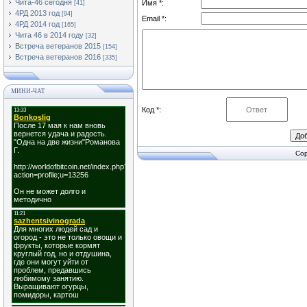
Чита-46 сегодня
Имя *:
[41]
4РД 2013 год
[94]
Email *:
4РД 2014 год
[165]
Чита 46 в 2014 году
[32]
Встреча ветеранов 2015
[154]
Встреча ветеранов 2016
[335]
МИНИ-ЧАТ
Код *:
Cop