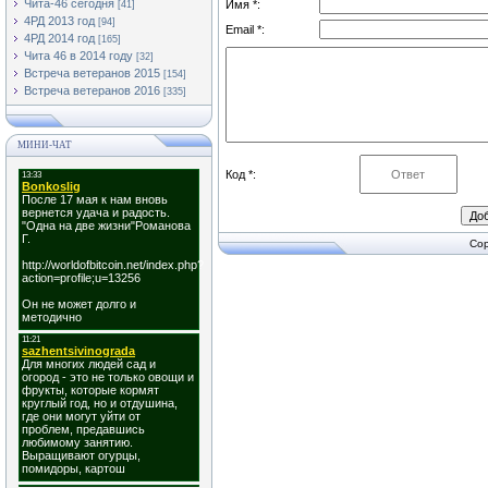
Чита-46 сегодня
Имя *:
[41]
4РД 2013 год
[94]
Email *:
4РД 2014 год
[165]
Чита 46 в 2014 году
[32]
Встреча ветеранов 2015
[154]
Встреча ветеранов 2016
[335]
МИНИ-ЧАТ
Код *:
Cop