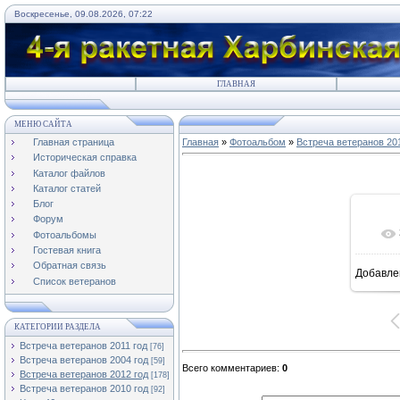
Воскресенье, 09.08.2026, 07:22
ГЛАВНАЯ
МЕНЮ САЙТА
Главная страница
Главная
»
Фотоальбом
»
Встреча ветеранов 20
Историческая справка
Каталог файлов
Каталог статей
Блог
Форум
Фотоальбомы
Гостевая книга
Обратная связь
Добавле
8
Список ветеранов
КАТЕГОРИИ РАЗДЕЛА
Встреча ветеранов 2011 год
[76]
Встреча ветеранов 2004 год
[59]
Всего комментариев
:
0
Встреча ветеранов 2012 год
[178]
Встреча ветеранов 2010 год
[92]