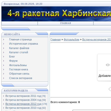
Воскресенье, 09.08.2026, 16:20
ГЛАВНАЯ
МЕНЮ САЙТА
Главная страница
Главная
»
Фотоальбом
»
Встреча ветеранов 20
Историческая справка
Каталог файлов
Каталог статей
Блог
Форум
Фотоальбомы
Гостевая книга
Обратная связь
Добавле
8
Список ветеранов
КАТЕГОРИИ РАЗДЕЛА
Встреча ветеранов 2011 год
[76]
Встреча ветеранов 2004 год
[59]
Всего комментариев
:
0
Встреча ветеранов 2012 год
[178]
Встреча ветеранов 2010 год
[92]