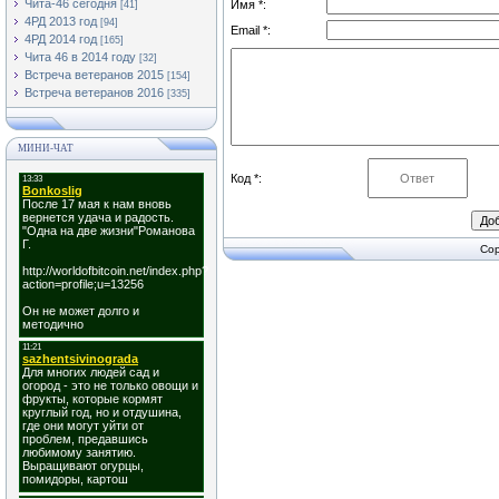
Чита-46 сегодня
Имя *:
[41]
4РД 2013 год
[94]
Email *:
4РД 2014 год
[165]
Чита 46 в 2014 году
[32]
Встреча ветеранов 2015
[154]
Встреча ветеранов 2016
[335]
МИНИ-ЧАТ
Код *:
Cop