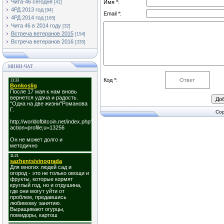
Чита-46 сегодня
Имя *:
[41]
4РД 2013 год
[94]
Email *:
4РД 2014 год
[165]
Чита 46 в 2014 году
[32]
Встреча ветеранов 2015
[154]
Встреча ветеранов 2016
[335]
МИНИ-ЧАТ
Код *:
Cop