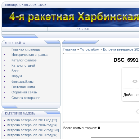
Пятница, 07.08.2026, 16:35
ГЛАВНАЯ
МЕНЮ САЙТА
Главная страница
Главная
»
Фотоальбом
»
Встреча ветеранов 20
Историческая справка
DSC_6991 
Каталог файлов
Каталог статей
Блог
Форум
Фотоальбомы
Гостевая книга
Обратная связь
Добавле
8
Список ветеранов
КАТЕГОРИИ РАЗДЕЛА
Встреча ветеранов 2011 год
[76]
Встреча ветеранов 2004 год
[59]
Всего комментариев
:
0
Встреча ветеранов 2012 год
[178]
Встреча ветеранов 2010 год
[92]