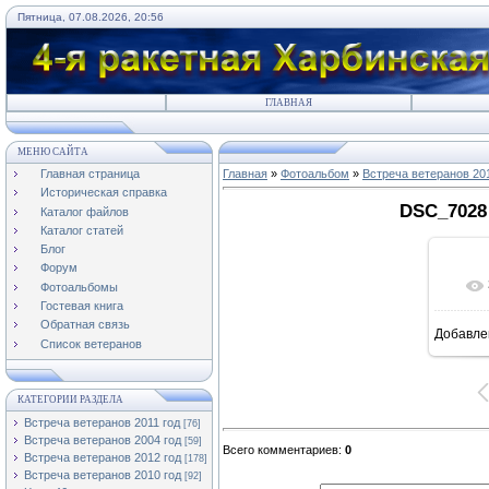
Пятница, 07.08.2026, 20:56
ГЛАВНАЯ
МЕНЮ САЙТА
Главная страница
Главная
»
Фотоальбом
»
Встреча ветеранов 20
Историческая справка
DSC_7028 
Каталог файлов
Каталог статей
Блог
Форум
Фотоальбомы
Гостевая книга
Обратная связь
Добавле
8
Список ветеранов
КАТЕГОРИИ РАЗДЕЛА
Встреча ветеранов 2011 год
[76]
Встреча ветеранов 2004 год
[59]
Всего комментариев
:
0
Встреча ветеранов 2012 год
[178]
Встреча ветеранов 2010 год
[92]