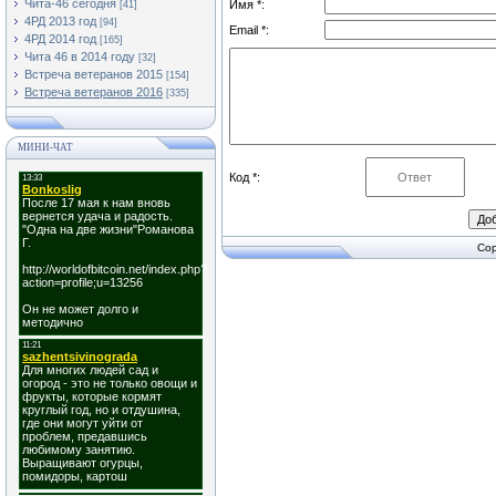
Чита-46 сегодня
Имя *:
[41]
4РД 2013 год
[94]
Email *:
4РД 2014 год
[165]
Чита 46 в 2014 году
[32]
Встреча ветеранов 2015
[154]
Встреча ветеранов 2016
[335]
МИНИ-ЧАТ
Код *:
Cop