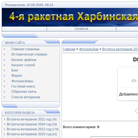
Понедельник, 10.08.2026, 08:10
ГЛАВНАЯ
МЕНЮ САЙТА
Главная страница
Главная
»
Фотоальбом
»
Встреча ветеранов 20
Историческая справка
D
Каталог файлов
Каталог статей
Блог
Форум
Фотоальбомы
Гостевая книга
Обратная связь
Добавлен
16
Список ветеранов
КАТЕГОРИИ РАЗДЕЛА
Встреча ветеранов 2011 год
[76]
Встреча ветеранов 2004 год
[59]
Всего комментариев
:
0
Встреча ветеранов 2012 год
[178]
Встреча ветеранов 2010 год
[92]