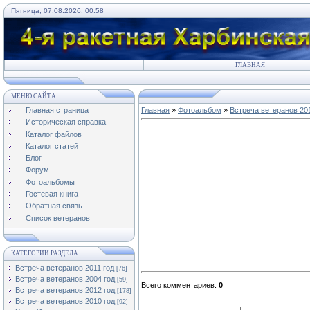
Пятница, 07.08.2026, 00:58
ГЛАВНАЯ
МЕНЮ САЙТА
Главная страница
Главная
»
Фотоальбом
»
Встреча ветеранов 20
Историческая справка
Каталог файлов
Каталог статей
Блог
Форум
Фотоальбомы
Гостевая книга
Обратная связь
Список ветеранов
КАТЕГОРИИ РАЗДЕЛА
Встреча ветеранов 2011 год
[76]
Встреча ветеранов 2004 год
[59]
Всего комментариев
:
0
Встреча ветеранов 2012 год
[178]
Встреча ветеранов 2010 год
[92]