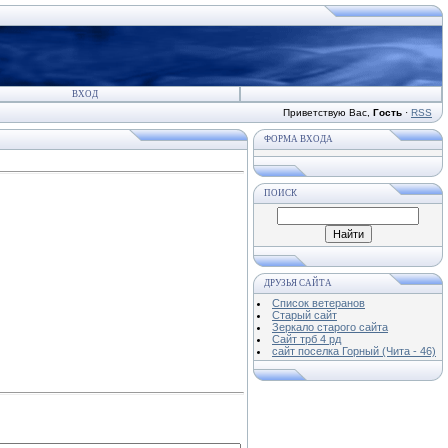
ВХОД
Приветствую Вас
,
Гость
·
RSS
ФОРМА ВХОДА
ПОИСК
ДРУЗЬЯ САЙТА
Список ветеранов
Старый сайт
Зеркало старого сайта
Cайт трб 4 рд
сайт поселка Горный (Чита - 46)