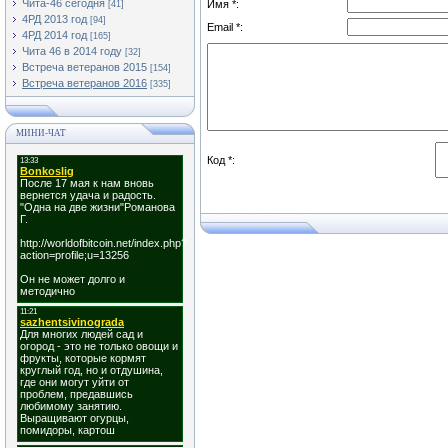
Чита-46 сегодня
Имя *:
[41]
4РД 2013 год
[94]
Email *:
4РД 2014 год
[165]
Чита 46 в 2014 году
[32]
Встреча ветеранов 2015
[154]
Встреча ветеранов 2016
[335]
МИНИ-ЧАТ
Код *: