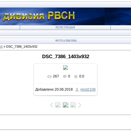
РЕГИСТРАЦИЯ
ФОТОАЛЬБОМЫ
16
» DSC_7386_1403x932
DSC_7386_1403x932
267
0
0.0
В реальном размере
Добавлено
20.06.2018
mrot2108
1403x932
/ 192.6Kb