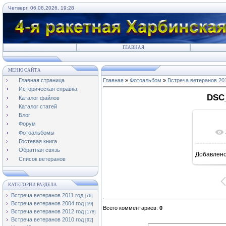
Четверг, 06.08.2026, 19:28
ГЛАВНАЯ
МЕНЮ САЙТА
Главная страница
Главная
»
Фотоальбом
»
Встреча ветеранов 20
Историческая справка
DSC_
Каталог файлов
Каталог статей
Блог
Форум
Фотоальбомы
Гостевая книга
Обратная связь
Добавлен
1
Список ветеранов
КАТЕГОРИИ РАЗДЕЛА
Встреча ветеранов 2011 год
[76]
Встреча ветеранов 2004 год
[59]
Всего комментариев
:
0
Встреча ветеранов 2012 год
[178]
Встреча ветеранов 2010 год
[92]