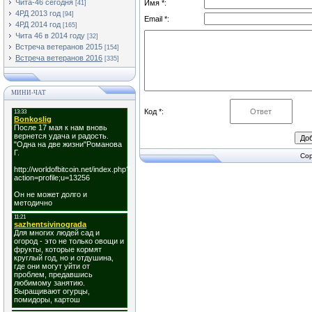
Чита-46 сегодня
Имя *:
[41]
4РД 2013 год
[94]
Email *:
4РД 2014 год
[165]
Чита 46 в 2014 году
[32]
Встреча ветеранов 2015
[154]
Встреча ветеранов 2016
[335]
МИНИ-ЧАТ
Код *:
Cop