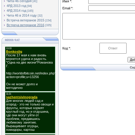
Чита-46 сегодня
Имя *:
[41]
4РД 2013 год
[94]
Email *:
4РД 2014 год
[165]
Чита 46 в 2014 году
[32]
Встреча ветеранов 2015
[154]
Встреча ветеранов 2016
[335]
МИНИ-ЧАТ
Код *:
Cop