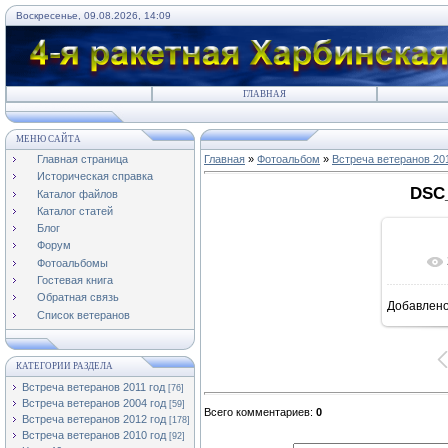
Воскресенье, 09.08.2026, 14:09
ГЛАВНАЯ
МЕНЮ САЙТА
Главная страница
Главная
»
Фотоальбом
»
Встреча ветеранов 20
Историческая справка
DSC_
Каталог файлов
Каталог статей
Блог
Форум
Фотоальбомы
Гостевая книга
Обратная связь
Добавлен
1
Список ветеранов
КАТЕГОРИИ РАЗДЕЛА
Встреча ветеранов 2011 год
[76]
Встреча ветеранов 2004 год
[59]
Всего комментариев
:
0
Встреча ветеранов 2012 год
[178]
Встреча ветеранов 2010 год
[92]