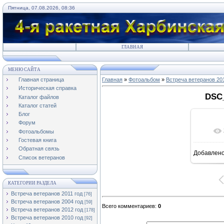
Пятница, 07.08.2026, 08:36
ГЛАВНАЯ
МЕНЮ САЙТА
Главная страница
Главная
»
Фотоальбом
»
Встреча ветеранов 20
Историческая справка
DSC_
Каталог файлов
Каталог статей
Блог
Форум
Фотоальбомы
Гостевая книга
Обратная связь
Добавлен
1
Список ветеранов
КАТЕГОРИИ РАЗДЕЛА
Встреча ветеранов 2011 год
[76]
Встреча ветеранов 2004 год
[59]
Всего комментариев
:
0
Встреча ветеранов 2012 год
[178]
Встреча ветеранов 2010 год
[92]