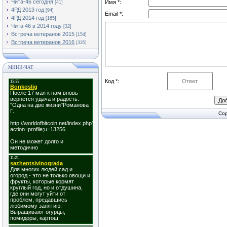
Чита-46 сегодня
Имя *:
[41]
4РД 2013 год
[94]
Email *:
4РД 2014 год
[165]
Чита 46 в 2014 году
[32]
Встреча ветеранов 2015
[154]
Встреча ветеранов 2016
[335]
МИНИ-ЧАТ
Код *:
Cop