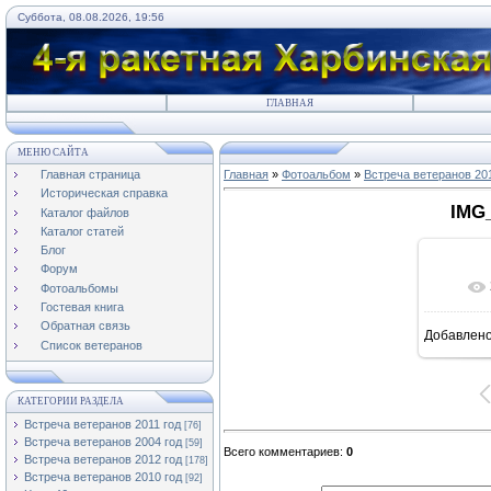
Суббота, 08.08.2026, 19:56
ГЛАВНАЯ
МЕНЮ САЙТА
Главная страница
Главная
»
Фотоальбом
»
Встреча ветеранов 20
Историческая справка
IMG
Каталог файлов
Каталог статей
Блог
Форум
Фотоальбомы
Гостевая книга
Обратная связь
Добавлен
1
Список ветеранов
КАТЕГОРИИ РАЗДЕЛА
Встреча ветеранов 2011 год
[76]
Встреча ветеранов 2004 год
[59]
Всего комментариев
:
0
Встреча ветеранов 2012 год
[178]
Встреча ветеранов 2010 год
[92]