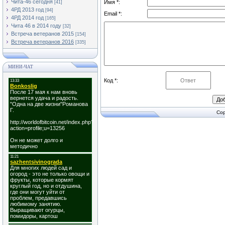
Чита-46 сегодня
Имя *:
[41]
4РД 2013 год
[94]
Email *:
4РД 2014 год
[165]
Чита 46 в 2014 году
[32]
Встреча ветеранов 2015
[154]
Встреча ветеранов 2016
[335]
МИНИ-ЧАТ
Код *:
Cop