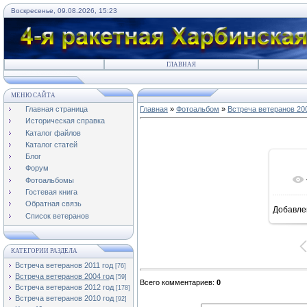
Воскресенье, 09.08.2026, 15:23
ГЛАВНАЯ
МЕНЮ САЙТА
Главная страница
Главная
»
Фотоальбом
»
Встреча ветеранов 20
Историческая справка
Каталог файлов
Каталог статей
Блог
Форум
Фотоальбомы
Гостевая книга
Обратная связь
Добавле
Список ветеранов
КАТЕГОРИИ РАЗДЕЛА
Встреча ветеранов 2011 год
[76]
Встреча ветеранов 2004 год
[59]
Всего комментариев
:
0
Встреча ветеранов 2012 год
[178]
Встреча ветеранов 2010 год
[92]