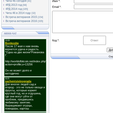
Чита-46 сегодня
Имя *:
[41]
4РД 2013 год
[94]
Email *:
4РД 2014 год
[165]
Чита 46 в 2014 году
[32]
Встреча ветеранов 2015
[154]
Встреча ветеранов 2016
[335]
МИНИ-ЧАТ
Код *:
Cop