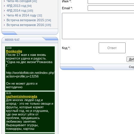
Чита-46 сегодня
Имя *:
[41]
4РД 2013 год
[94]
Email *:
4РД 2014 год
[165]
Чита 46 в 2014 году
[32]
Встреча ветеранов 2015
[154]
Встреча ветеранов 2016
[335]
МИНИ-ЧАТ
Код *:
Cop