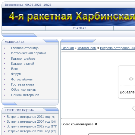
Воскресенье, 09.08.2026, 16:28
ГЛАВНАЯ
МЕНЮ САЙТА
Главная страница
Главная
»
Фотоальбом
»
Встреча ветеранов 20
Историческая справка
Каталог файлов
Каталог статей
Блог
Форум
Фотоальбомы
Гостевая книга
Обратная связь
Добавле
Список ветеранов
КАТЕГОРИИ РАЗДЕЛА
Встреча ветеранов 2011 год
[76]
Встреча ветеранов 2004 год
[59]
Всего комментариев
:
0
Встреча ветеранов 2012 год
[178]
Встреча ветеранов 2010 год
[92]